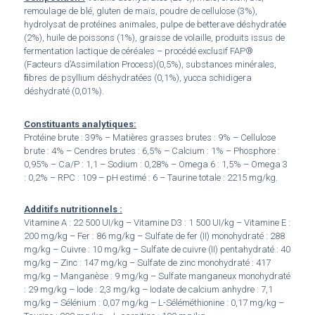
remoulage de blé, gluten de maïs, poudre de cellulose (3%),
hydrolysat de protéines animales, pulpe de betterave déshydratée
(2%), huile de poissons (1%), graisse de volaille, produits issus de
fermentation lactique de céréales – procédé exclusif FAP®
(Facteurs d’Assimilation Process)(0,5%), substances minérales,
ﬁbres de psyllium déshydratées (0,1%), yucca schidigera
déshydraté (0,01%).
Constituants analytiques:
Protéine brute : 39% – Matières grasses brutes : 9% – Cellulose
brute : 4% – Cendres brutes : 6,5% – Calcium : 1% – Phosphore :
0,95% – Ca/P : 1,1 – Sodium : 0,28% – Omega 6 : 1,5% – Omega 3
: 0,2% – RPC : 109 – pH estimé : 6 – Taurine totale : 2215 mg/kg.
Additifs nutritionnels :
Vitamine A : 22 500 UI/kg – Vitamine D3 : 1 500 UI/kg – Vitamine E :
200 mg/kg – Fer : 86 mg/kg – Sulfate de fer (II) monohydraté : 288
mg/kg – Cuivre : 10 mg/kg – Sulfate de cuivre (II) pentahydraté : 40
mg/kg – Zinc : 147 mg/kg – Sulfate de zinc monohydraté : 417
mg/kg – Manganèse : 9 mg/kg – Sulfate manganeux monohydraté
: 29 mg/kg – Iode : 2,3 mg/kg – Iodate de calcium anhydre : 7,1
mg/kg – Sélénium : 0,07 mg/kg – L-Séléméthionine : 0,17 mg/kg –